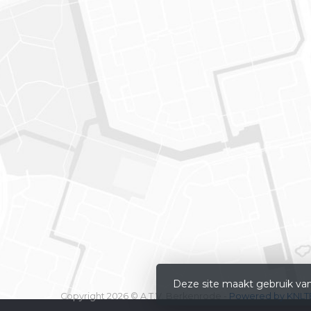
Deze site maakt gebruik van
Copyright 2026 © A.T.V. Berkenrode -
Powered by KNLTB.