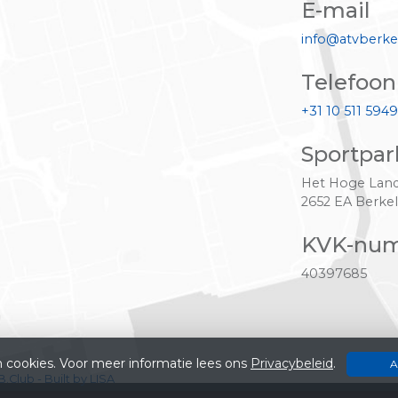
E-mail
info@atvberke
Telefoon
+31 10 511 5949
Sportpar
Het Hoge Land
2652 EA Berkel
KVK-nu
40397685
 cookies. Voor meer informatie lees ons
Privacybeleid
.
A
Club - Built by LISA