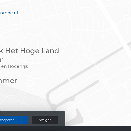
nrode.nl
k Het Hoge Land
 1
 en Rodenrijs
mmer
ccepteer
Weiger