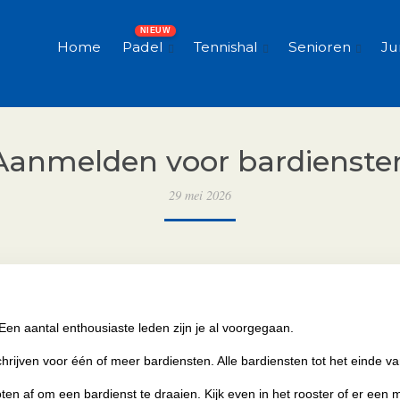
Home
Padel
Tennishal
Senioren
Ju
Aanmelden voor bardienste
29 mei 2026
Een aantal enthousiaste leden zijn je al voorgegaan.
rijven voor één of meer bardiensten. Alle bardiensten tot het einde van
 af om een bardienst te draaien. Kijk even in het rooster of er een m