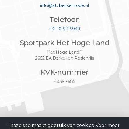
info@atvberkenrode.nl
Telefoon
+31 10 511 5949
Sportpark Het Hoge Land
Het Hoge Land 1
2652 EA Berkel en Rodenrijs
KVK-nummer
40397685
Copyright 2026 © A.T.V. Berkenrode -
Powered by KNLTB.Club -
Deze site maakt gebruik van cookies. Voor meer