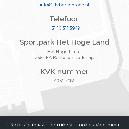
info@atvberkenrode.nl
Telefoon
+31 10 511 5949
Sportpark Het Hoge Land
Het Hoge Land 1
2652 EA Berkel en Rodenrijs
KVK-nummer
40397685
Copyright 2026 © A.T.V. Berkenrode -
Powered by KNLTB.Club -
Deze site maakt gebruik van cookies. Voor meer