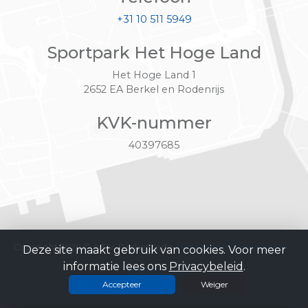
+31 10 511 5949
Sportpark Het Hoge Land
Het Hoge Land 1
2652 EA Berkel en Rodenrijs
KVK-nummer
40397685
Copyright 2026 © A.T.V. Berkenrode -
Powered by KNLTB.Club -
Deze site maakt gebruik van cookies. Voor meer
informatie lees ons
Privacybeleid
.
Built by LISA
Accepteer
Weiger