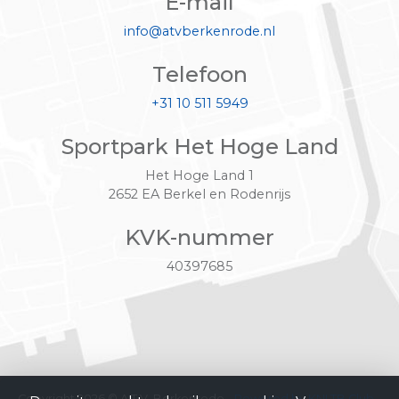
E-mail
info@atvberkenrode.nl
Telefoon
+31 10 511 5949
Sportpark Het Hoge Land
Het Hoge Land 1
2652 EA Berkel en Rodenrijs
KVK-nummer
40397685
Copyright 2026 © A.T.V. Berkenrode -
Powered by KNLTB.Club -