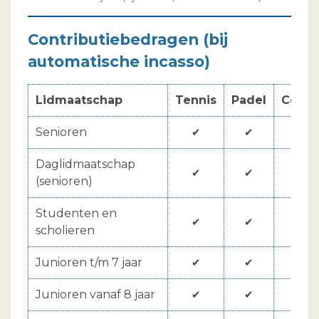
Contributiebedragen (bij
automatische incasso)
Lidmaatschap
Tennis
Padel
Contr
Senioren
€ 
✔
✔
Daglidmaatschap
€ 
✔
✔
(senioren)
Studenten en
€ 1
✔
✔
scholieren
Junioren t/m 7 jaar
€ 
✔
✔
Junioren vanaf 8 jaar
€ 1
✔
✔