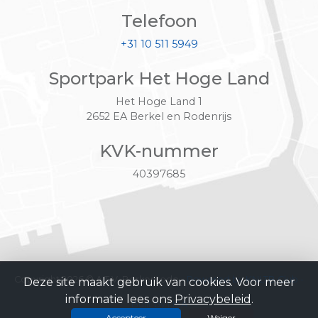
Telefoon
+31 10 511 5949
Sportpark Het Hoge Land
Het Hoge Land 1
2652 EA Berkel en Rodenrijs
KVK-nummer
40397685
Copyright 2026 © A.T.V. Berkenrode -
Powered by KNLTB.Club -
Deze site maakt gebruik van cookies. Voor meer
informatie lees ons
Privacybeleid
.
Built by LISA
Accepteer
Weiger