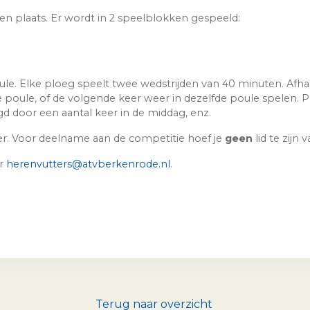
en plaats. Er wordt in 2 speelblokken gespeeld:
ule. Elke ploeg speelt twee wedstrijden van 40 minuten. Afha
oule, of de volgende keer weer in dezelfde poule spelen. Po
d door een aantal keer in de middag, enz.
er. Voor deelname aan de competitie hoef je
geen
lid te zijn
ar
herenvutters@atvberkenrode.nl
.
Terug naar overzicht