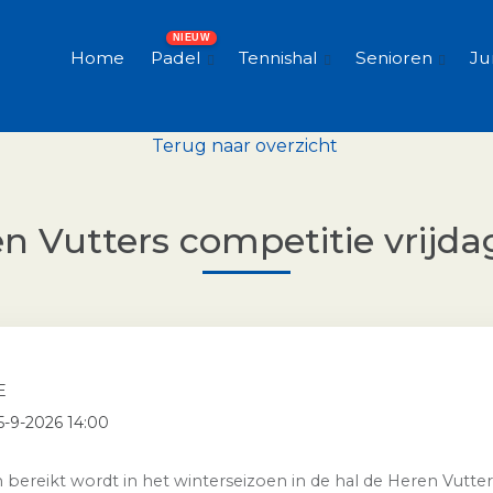
Home
Padel
Tennishal
Senioren
Ju
Terug naar overzicht
n Vutters competitie vrijda
E
5-9-2026 14:00
en bereikt wordt in het winterseizoen in de hal de Heren Vutt