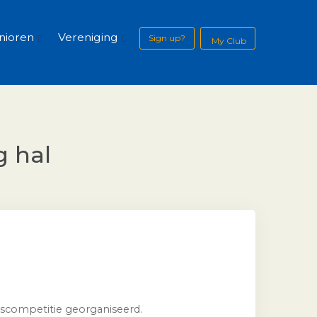
nioren
Vereniging
Sign up?
My Club
g hal
erscompetitie georganiseerd.