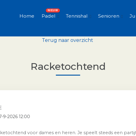
Home
Padel
Tennishal
Senioren
Ju
Terug naar overzicht
Racketochtend
E
7-9-2026 12:00
ketochtend voor dames en heren. Je speelt steeds een partijtj