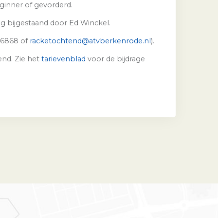
inner of gevorderd.
g bijgestaand door Ed Winckel.
16868 of
racketochtend@atvberkenrode.nl
).
nd. Zie het
tarievenblad
voor de bijdrage