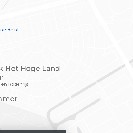
nrode.nl
k Het Hoge Land
 1
 en Rodenrijs
mmer