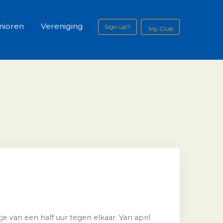
nioren
Vereniging
Sign up?
My Club
e van een half uur tegen elkaar. Van april